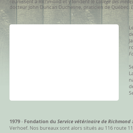
réunissent à Richmond et y fondent le
Collège des médec
docteur John Duncan Duchesne, praticien de Québec.
L
d
J
r
Fa
S
L
n
d
S
1979
-
Fondation du
Service vétérinaire de Richmond
Verhoef. Nos bureaux sont alors situés au 116 route 11