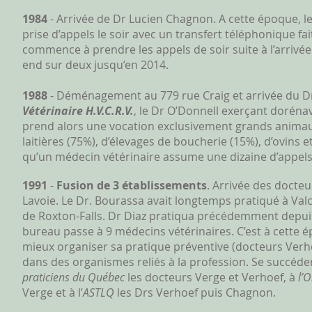
1984
- Arrivée de Dr Lucien Chagnon. A cette époque, l
prise d’appels le soir avec un transfert téléphonique f
commence à prendre les appels de soir suite à l’arrivée
end sur deux jusqu’en 2014.
1988
- Déménagement au
779 rue Craig et arrivée du 
Vétérinaire H.V.C.R.V.
, le Dr O’Donnell exerçant dorén
prend alors une vocation exclusivement grands animaux
laitières (75%), d’élevages de boucherie (15%), d’ovins e
qu’un médecin vétérinaire assume une dizaine d’appels
1991
-
Fusion de 3 établissements
. Arrivée des docteu
Lavoie. Le Dr. Bourassa avait longtemps pratiqué à Valc
de Roxton-Falls. Dr Diaz pratiqua précédemment depuis
bureau passe à 9 médecins vétérinaires. C’est à cette
mieux organiser sa pratique préventive (docteurs Verh
dans des organismes reliés à la profession. Se succéd
praticiens du Québec
les docteurs Verge et Verhoef, à
l’
Verge et à l’
ASTLQ
les Drs Verhoef puis Chagnon.